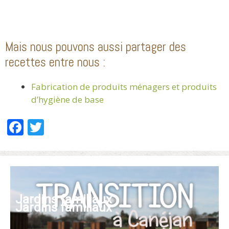
Mais nous pouvons aussi partager des
recettes entre nous :
Fabrication de produits ménagers et produits
d’hygiène de base
F
T
ac
w
e
itt
b
er
o
Jardins familiaux
o
Jardins familiaux
k