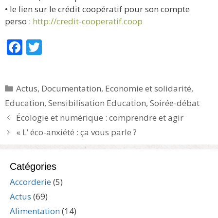
• le lien sur le crédit coopératif pour son compte
perso :
http://credit-cooperatif.coop
F
T
ac
w
e
itt
Catégories
Actus
,
Documentation
,
Economie et solidarité
,
b
er
Education
,
Sensibilisation Education
,
Soirée-débat
o
Écologie et numérique : comprendre et agir
o
« L’ éco-anxiété : ça vous parle ?
k
Catégories
Accorderie
(5)
Actus
(69)
Alimentation
(14)